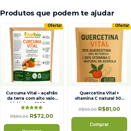
Produtos que podem te ajudar
Oferta!
Oferta!
Curcuma Vital – açafrão
Quercetina Vital +
da terra com alto valor
vitamina C natural 500
biológico – 1000 mg
mg
R$
81,00
R$
90,00
Avaliação
R$
72,00
R$
80,00
5.00
de 5
Comprar