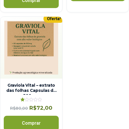
Comprar
Oferta!
Graviola Vital – extrato
das folhas Capsulas de
500 mg
Avaliação
R$
72,00
R$
80,00
1.00
de
5
Comprar