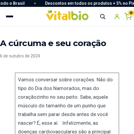
Brasil
Descontos em todos os produtos + 5% no Pix · Mini frete pa
Descontos em todos os produtos + 5% no Pix · Mini f
0
A cúrcuma e seu coração
6 de outubro de 2024
Vamos conversar sobre corações. Não do
tipo do Dia dos Namorados, mas do
coraçãozinho no seu peito. Sabe, aquele
Redefinir Senha
músculo do tamanho de um punho que
trabalha sem parar desde antes de você
nascer? É, esse aí. Infelizmente, as
doenças cardiovasculares são a principal