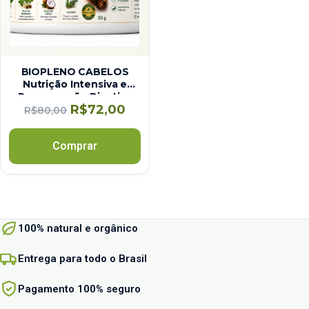
BIOPLENO CABELOS
Nutrição Intensiva e
Recuperação Bioativa
R$
72,00
dos Cabelos
R$
80,00
Comprar
100% natural e orgânico
Entrega para todo o Brasil
Pagamento 100% seguro