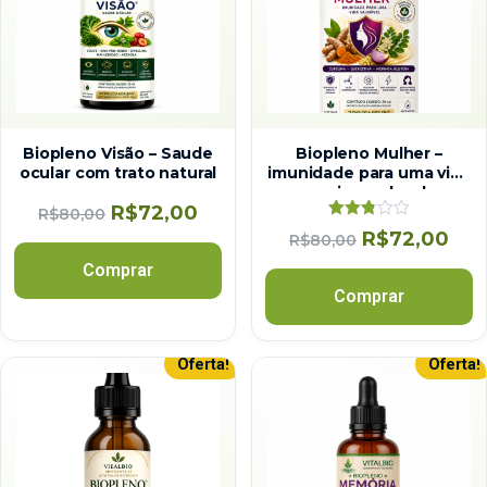
Biopleno Visão – Saude
Biopleno Mulher –
ocular com trato natural
imunidade para uma vida
mais saudavel
R$
72,00
R$
80,00
Avaliação
R$
72,00
R$
80,00
2.78
de 5
Comprar
Comprar
Oferta!
Oferta!