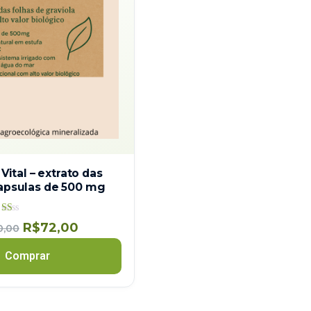
 Vital – extrato das
apsulas de 500 mg
Avaliação
R$
72,00
0,00
1.00
de
5
Comprar