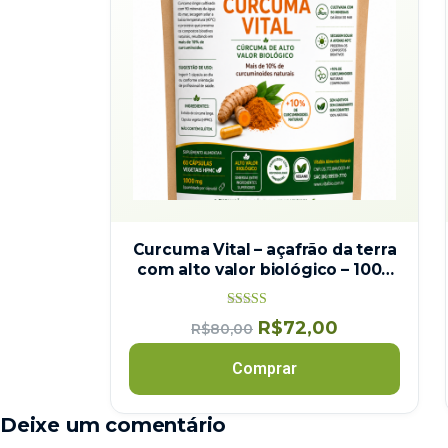
Curcuma Vital – açafrão da terra
com alto valor biológico – 1000
mg
Avaliação
R$
72,00
R$
80,00
5.00
de 5
Comprar
Deixe um comentário