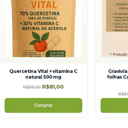
Quercetina Vital + vitamina C
Graviola
natural 500 mg
folhas C
R$
81,00
R$
90,00
R$
8
Comprar